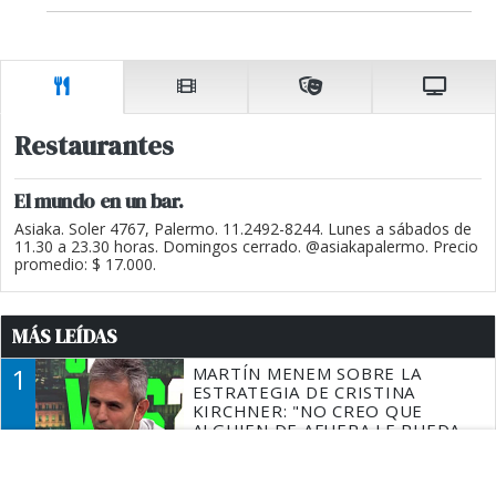
Restaurantes
El mundo en un bar.
Asiaka. Soler 4767, Palermo. 11.2492-8244. Lunes a sábados de
11.30 a 23.30 horas. Domingos cerrado. @asiakapalermo. Precio
promedio: $ 17.000.
MÁS LEÍDAS
1
MARTÍN MENEM SOBRE LA
ESTRATEGIA DE CRISTINA
KIRCHNER: "NO CREO QUE
ALGUIEN DE AFUERA LE PUEDA
DECIR A LA JUSTICIA LO QUE
2
QUÉ DIJO BARDEM DE LA
TIENE QUE HACER"
INVASIÓN DE CEUTA