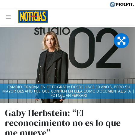
CAMBIO. TRABAJA EN FOTOGRAFÍA DESDE HACE 30 AÑOS, PERO SU
MAYOR DESAFÍO FUE QUE CONFÍEN EN ELLA COMO DOCUMENTALISTA. |
FOTO:JUAN FERRARI
Gaby Herbstein: “El
reconocimiento no es lo que
me mueve”