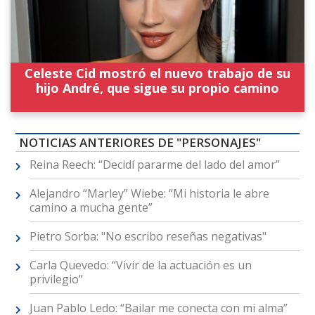
Celeste Cid mostró el nuevo trabajo de su
hijo André, que sigue su propio camino
NOTICIAS ANTERIORES DE "PERSONAJES"
Reina Reech: “Decidí pararme del lado del amor”
Alejandro “Marley” Wiebe: “Mi historia le abre
camino a mucha gente”
Pietro Sorba: "No escribo reseñas negativas"
Carla Quevedo: “Vivir de la actuación es un
privilegio”
Juan Pablo Ledo: “Bailar me conecta con mi alma”