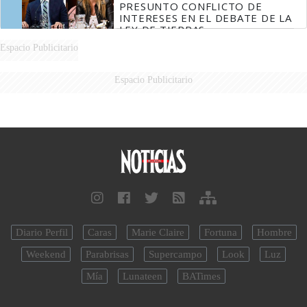
PRESUNTO CONFLICTO DE
INTERESES EN EL DEBATE DE LA
LEY DE TIERRAS
Espacio Publicitario
Espacio Publicitario
Diario Perfil
Caras
Marie Claire
Fortuna
Hombre
Weekend
Parabrisas
Supercampo
Look
Luz
Mía
Lunateen
BATimes