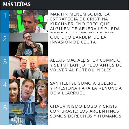
MÁS LEÍDAS
1
MARTÍN MENEM SOBRE LA
ESTRATEGIA DE CRISTINA
KIRCHNER: "NO CREO QUE
ALGUIEN DE AFUERA LE PUEDA
DECIR A LA JUSTICIA LO QUE
2
QUÉ DIJO BARDEM DE LA
TIENE QUE HACER"
INVASIÓN DE CEUTA
3
ALEXIS MAC ALLISTER CUMPLIÓ
Y SE IMPLANTÓ PELO ANTES DE
VOLVER AL FÚTBOL INGLÉS
4
SANTILLI SE SUMÓ A BULLRICH
Y PRESIONA PARA LA RENUNCIA
DE VILLARRUEL
5
CHAUVINISMO BOBO Y CRISIS
CON BRASIL: LOS ARGENTINOS
SOMOS DERECHOS Y HUMANOS