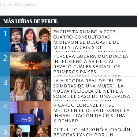
Espacio Publicitario
MÁS LEÍDAS DE PERFIL
1
ENCUESTA RUMBO A 2027:
CUATRO CONSULTORAS
MIDIERON EL DESGASTE DE
MILEI Y LA CRISIS DE
LIDERAZGO EN EL PERONISMO
2
TERCERA GUERRA MUNDIAL: LA
INTELIGENCIA ARTIFICIAL
REVELÓ CUÁLES SERÍAN LOS
PRIMEROS PAÍSES
LATINOAMERICANOS EN SER
3
LA HISTORIA REAL DE "ELIZE:
DERROTADOS
SOMBRAS DE UNA MUJER", LA
NUEVA PELÍCULA DE NETFLIX
SOBRE EL CASO DE UNA ESPOSA
QUE DESCUARTIZÓ A SU
4
RICARDO LORENZETTI SE
MARIDO
METIÓ EN EL DEBATE SOBRE LA
INHABILITACIÓN DE CRISTINA
KIRCHNER
5
DI TULLIO IMPUGNÓ A JOAQUÍN
BENEGAS LYNCH POR UN