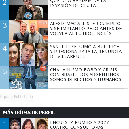
2
QUÉ DIJO BARDEM DE LA
TIENE QUE HACER"
INVASIÓN DE CEUTA
3
ALEXIS MAC ALLISTER CUMPLIÓ
Y SE IMPLANTÓ PELO ANTES DE
VOLVER AL FÚTBOL INGLÉS
4
SANTILLI SE SUMÓ A BULLRICH
Y PRESIONA PARA LA RENUNCIA
DE VILLARRUEL
5
CHAUVINISMO BOBO Y CRISIS
CON BRASIL: LOS ARGENTINOS
SOMOS DERECHOS Y HUMANOS
Espacio Publicitario
MÁS LEÍDAS DE PERFIL
1
ENCUESTA RUMBO A 2027:
CUATRO CONSULTORAS