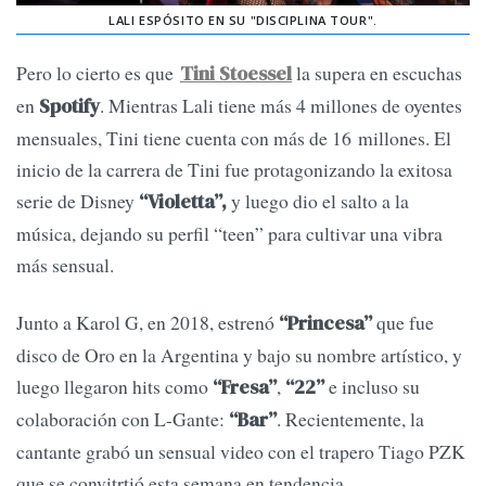
LALI ESPÓSITO EN SU "DISCIPLINA TOUR".
Pero lo cierto es que
la supera en escuchas
Tini Stoessel
en
. Mientras Lali tiene más 4 millones de oyentes
Spotify
mensuales, Tini tiene cuenta con más de 16 millones. El
inicio de la carrera de Tini fue protagonizando la exitosa
serie de Disney
y luego dio el salto a la
“Violetta”,
música, dejando su perfil “teen” para cultivar una vibra
más sensual.
Junto a Karol G, en 2018, estrenó
que fue
“Princesa”
disco de Oro en la Argentina y bajo su nombre artístico, y
luego llegaron hits como
,
e incluso su
“Fresa”
“22”
colaboración con L-Gante:
. Recientemente, la
“Bar”
cantante grabó un sensual video con el trapero Tiago PZK
que se convitrtió esta semana en tendencia.