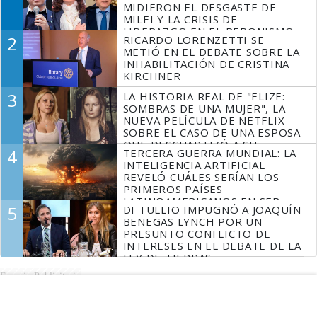
MIDIERON EL DESGASTE DE
MILEI Y LA CRISIS DE
LIDERAZGO EN EL PERONISMO
2
RICARDO LORENZETTI SE
METIÓ EN EL DEBATE SOBRE LA
INHABILITACIÓN DE CRISTINA
KIRCHNER
3
LA HISTORIA REAL DE "ELIZE:
SOMBRAS DE UNA MUJER", LA
NUEVA PELÍCULA DE NETFLIX
SOBRE EL CASO DE UNA ESPOSA
QUE DESCUARTIZÓ A SU
4
TERCERA GUERRA MUNDIAL: LA
MARIDO
INTELIGENCIA ARTIFICIAL
REVELÓ CUÁLES SERÍAN LOS
PRIMEROS PAÍSES
LATINOAMERICANOS EN SER
5
DI TULLIO IMPUGNÓ A JOAQUÍN
DERROTADOS
BENEGAS LYNCH POR UN
PRESUNTO CONFLICTO DE
INTERESES EN EL DEBATE DE LA
LEY DE TIERRAS
Espacio Publicitario
Espacio Publicitario