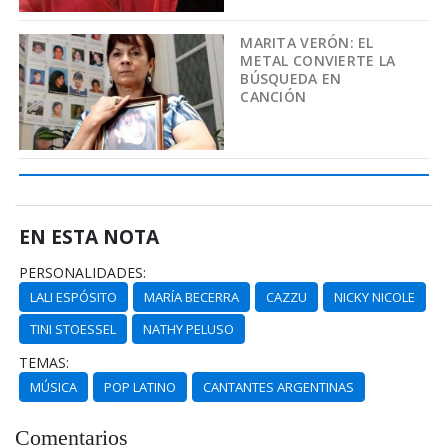
MARITA VERÓN: EL
METAL CONVIERTE LA
BÚSQUEDA EN
CANCIÓN
EN ESTA NOTA
PERSONALIDADES:
LALI ESPÓSITO
MARÍA BECERRA
CAZZU
NICKY NICOLE
TINI STOESSEL
NATHY PELUSO
TEMAS:
MÚSICA
POP LATINO
CANTANTES ARGENTINAS
Comentarios