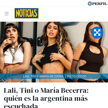
LALI, TINI Y MARÍA BECERRA. | FOTO:CEDOC
Lali, Tini o María Becerra:
quién es la argentina más
escuchada