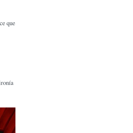
.
ice que
ironía