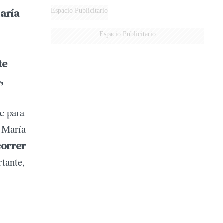
María
Espacio Publicitario
Espacio Publicitario
te
,
e para
n María
correr
rtante,