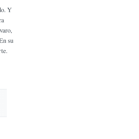
do. Y
ra
varo,
 En su
te.