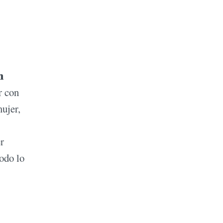
n
r con
ujer,
r
odo lo