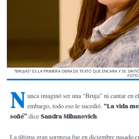
“BRUJAS” ES LA PRIMERA OBRA DE TEXTO QUE ENCARA Y SE SIN
FOTO
N
unca imaginó ser una “Bruja” ni cantar en 
embargo, todo eso le sucedió.
“La vida me
soñé”
dice
Sandra Mihanovich
.
La última gran sorpresa fue en diciembre pasado 