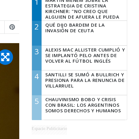
1
MARTÍN MENEM SOBRE LA
ESTRATEGIA DE CRISTINA
KIRCHNER: "NO CREO QUE
ALGUIEN DE AFUERA LE PUEDA
DECIR A LA JUSTICIA LO QUE
2
QUÉ DIJO BARDEM DE LA
TIENE QUE HACER"
INVASIÓN DE CEUTA
3
ALEXIS MAC ALLISTER CUMPLIÓ Y
SE IMPLANTÓ PELO ANTES DE
VOLVER AL FÚTBOL INGLÉS
4
SANTILLI SE SUMÓ A BULLRICH Y
PRESIONA PARA LA RENUNCIA DE
VILLARRUEL
5
CHAUVINISMO BOBO Y CRISIS
CON BRASIL: LOS ARGENTINOS
SOMOS DERECHOS Y HUMANOS
Espacio Publicitario