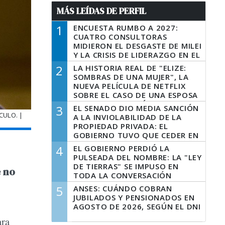
MÁS LEÍDAS DE PERFIL
1
ENCUESTA RUMBO A 2027:
CUATRO CONSULTORAS
MIDIERON EL DESGASTE DE MILEI
Y LA CRISIS DE LIDERAZGO EN EL
PERONISMO
2
LA HISTORIA REAL DE "ELIZE:
SOMBRAS DE UNA MUJER", LA
NUEVA PELÍCULA DE NETFLIX
SOBRE EL CASO DE UNA ESPOSA
QUE DESCUARTIZÓ A SU
3
EL SENADO DIO MEDIA SANCIÓN
MARIDO
CULO. |
A LA INVIOLABILIDAD DE LA
PROPIEDAD PRIVADA: EL
GOBIERNO TUVO QUE CEDER EN
LA LEY DEL MANEJO DEL FUEGO
4
EL GOBIERNO PERDIÓ LA
PULSEADA DEL NOMBRE: LA "LEY
DE TIERRAS" SE IMPUSO EN
e no
TODA LA CONVERSACIÓN
DIGITAL
5
ANSES: CUÁNDO COBRAN
JUBILADOS Y PENSIONADOS EN
AGOSTO DE 2026, SEGÚN EL DNI
ara