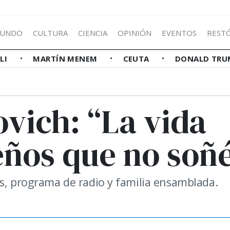
UNDO
CULTURA
CIENCIA
OPINIÓN
EVENTOS
REST
LLI
MARTÍN MENEM
CEUTA
DONALD TRU
vich: “La vida
eños que no soñ
os, programa de radio y familia ensamblada.