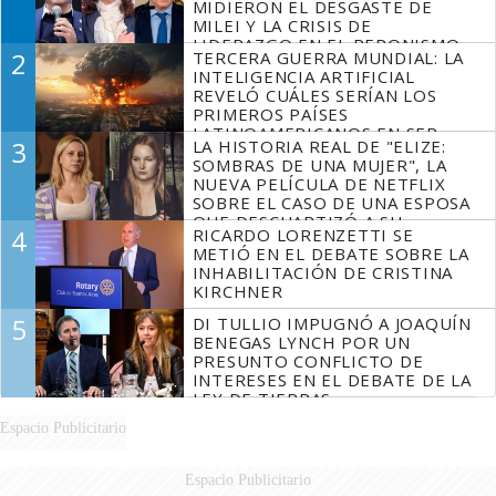
MIDIERON EL DESGASTE DE
MILEI Y LA CRISIS DE
LIDERAZGO EN EL PERONISMO
2
TERCERA GUERRA MUNDIAL: LA
INTELIGENCIA ARTIFICIAL
REVELÓ CUÁLES SERÍAN LOS
PRIMEROS PAÍSES
LATINOAMERICANOS EN SER
3
LA HISTORIA REAL DE "ELIZE:
DERROTADOS
SOMBRAS DE UNA MUJER", LA
NUEVA PELÍCULA DE NETFLIX
SOBRE EL CASO DE UNA ESPOSA
QUE DESCUARTIZÓ A SU
4
RICARDO LORENZETTI SE
MARIDO
METIÓ EN EL DEBATE SOBRE LA
INHABILITACIÓN DE CRISTINA
KIRCHNER
5
DI TULLIO IMPUGNÓ A JOAQUÍN
BENEGAS LYNCH POR UN
PRESUNTO CONFLICTO DE
INTERESES EN EL DEBATE DE LA
LEY DE TIERRAS
Espacio Publicitario
Espacio Publicitario