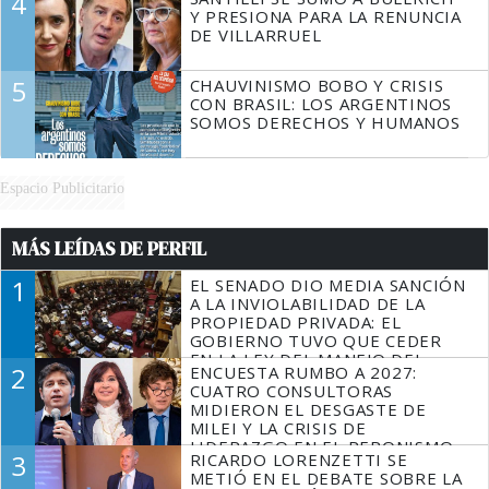
4
Y PRESIONA PARA LA RENUNCIA
DE VILLARRUEL
5
CHAUVINISMO BOBO Y CRISIS
CON BRASIL: LOS ARGENTINOS
SOMOS DERECHOS Y HUMANOS
Espacio Publicitario
MÁS LEÍDAS DE PERFIL
1
EL SENADO DIO MEDIA SANCIÓN
A LA INVIOLABILIDAD DE LA
PROPIEDAD PRIVADA: EL
GOBIERNO TUVO QUE CEDER
EN LA LEY DEL MANEJO DEL
2
ENCUESTA RUMBO A 2027:
FUEGO
CUATRO CONSULTORAS
MIDIERON EL DESGASTE DE
MILEI Y LA CRISIS DE
LIDERAZGO EN EL PERONISMO
3
RICARDO LORENZETTI SE
METIÓ EN EL DEBATE SOBRE LA