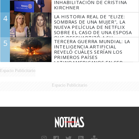
INHABILITACIÓN DE CRISTINA
KIRCHNER
4
LA HISTORIA REAL DE "ELIZE:
SOMBRAS DE UNA MUJER", LA
NUEVA PELÍCULA DE NETFLIX
SOBRE EL CASO DE UNA ESPOSA
QUE DESCUARTIZÓ A SU
5
TERCERA GUERRA MUNDIAL: LA
MARIDO
INTELIGENCIA ARTIFICIAL
REVELÓ CUÁLES SERÍAN LOS
PRIMEROS PAÍSES
LATINOAMERICANOS EN SER
DERROTADOS
Espacio Publicitario
Espacio Publicitario