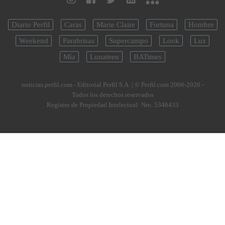
Diario Perfil
Caras
Marie Claire
Fortuna
Hombre
Weekend
Parabrisas
Supercampo
Look
Luz
Mía
Lunateen
BATimes
noticias.perfil.com - Editorial Perfil S.A.
| © Perfil.com 2006-2026 -
Todos los derechos reservados
Registro de Propiedad Intelectual: Nro. 5346433