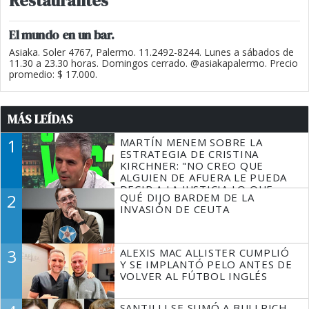
Restaurantes
El mundo en un bar.
Asiaka. Soler 4767, Palermo. 11.2492-8244. Lunes a sábados de
11.30 a 23.30 horas. Domingos cerrado. @asiakapalermo. Precio
promedio: $ 17.000.
MÁS LEÍDAS
1
MARTÍN MENEM SOBRE LA
ESTRATEGIA DE CRISTINA
KIRCHNER: "NO CREO QUE
ALGUIEN DE AFUERA LE PUEDA
DECIR A LA JUSTICIA LO QUE
2
QUÉ DIJO BARDEM DE LA
TIENE QUE HACER"
INVASIÓN DE CEUTA
3
ALEXIS MAC ALLISTER CUMPLIÓ
Y SE IMPLANTÓ PELO ANTES DE
VOLVER AL FÚTBOL INGLÉS
SANTILLI SE SUMÓ A BULLRICH