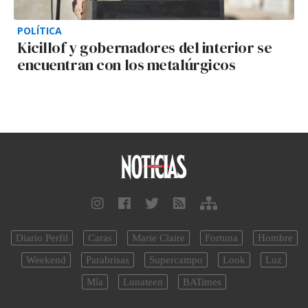
POLÍTICA
Kicillof y gobernadores del interior se
encuentran con los metalúrgicos
Diario Perfil
Caras
Marie Claire
Fortuna
Hombre
Weekend
Parabrisas
Supercampo
Look
Luz
Mía
Lunateen
BATimes