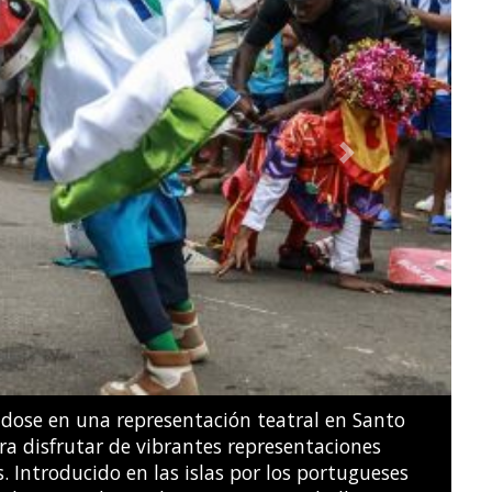
Next
ridades guatemaltecas declararon una alerta de
on a evacuar las poblaciones cercanas.
JOHAN