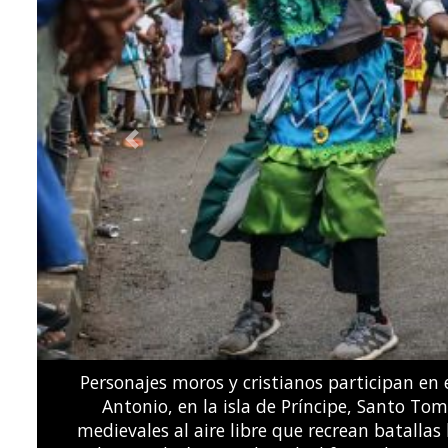
Previous
El volcán Fuego entró en erupción a 65 kilóme
"peligro", el segundo nivel más alto, debid