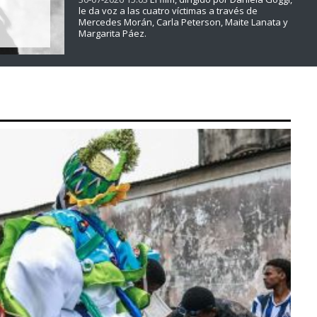
le da voz a las cuatro víctimas a través de
Mercedes Morán, Carla Peterson, Maite Lanata y
Margarita Páez.