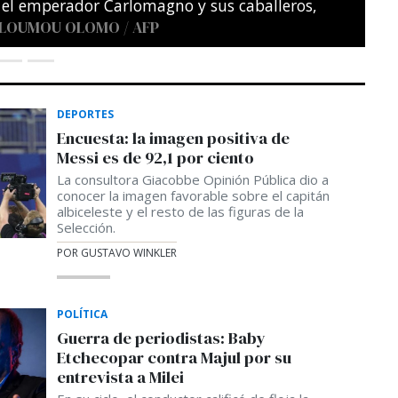
DEPORTES
Encuesta: la imagen positiva de
Messi es de 92,1 por ciento
La consultora Giacobbe Opinión Pública dio a
conocer la imagen favorable sobre el capitán
albiceleste y el resto de las figuras de la
Selección.
POR GUSTAVO WINKLER
POLÍTICA
Guerra de periodistas: Baby
Etchecopar contra Majul por su
entrevista a Milei
En su ciclo, el conductor calificó de floja la
entrevista a Milei y apuntó contra el elogio
del Presidente a Trebucq durante su último