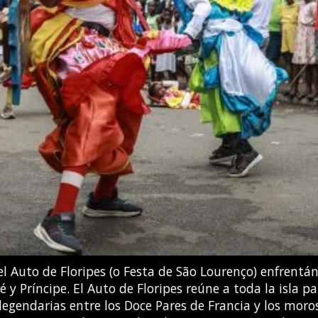
tros al suroeste de la Ciudad de Guatemala. Las auto
o a una potente erupción del volcán Fuego, y comenzar
ORDONEZ / AFP