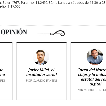
a. Soler 4767, Palermo. 11.2492-8244. Lunes a sábados de 11.30 a 2
dio: $ 17.000.
OPINIÓN
do
Javier Milei, el
Corea del Norte
ina
insultador serial
chips y la indus
estatal del r
RDI
POR CLAUDIO FANTINI
digital
POR MOOKIE TENE