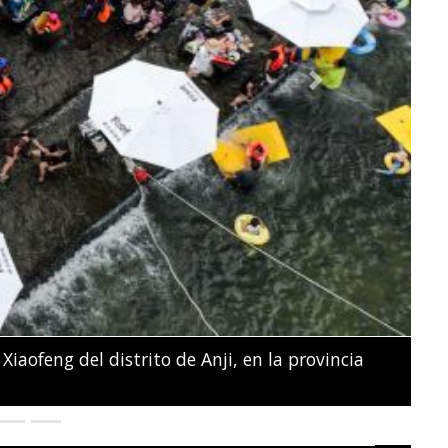
Next
na sostienen sus fotos y pancartas frente al
ciales en Nairobi.
SIMON MAINA / AFP