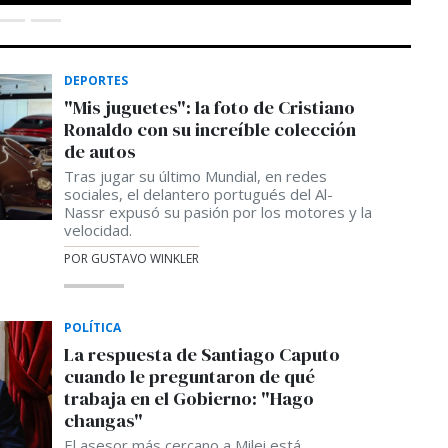
DEPORTES
"Mis juguetes": la foto de Cristiano
Ronaldo con su increíble colección
de autos
Tras jugar su último Mundial, en redes
sociales, el delantero portugués del Al-
Nassr expusó su pasión por los motores y la
velocidad.
POR GUSTAVO WINKLER
POLÍTICA
La respuesta de Santiago Caputo
cuando le preguntaron de qué
trabaja en el Gobierno: "Hago
changas"
El asesor más cercano a Milei está
contratado como monotributista por la