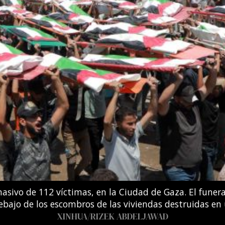
 González Boneu e Iris Tío Casas compiten en la final d
entro Acuático Olímpico de Saint-Denis, en las afuera