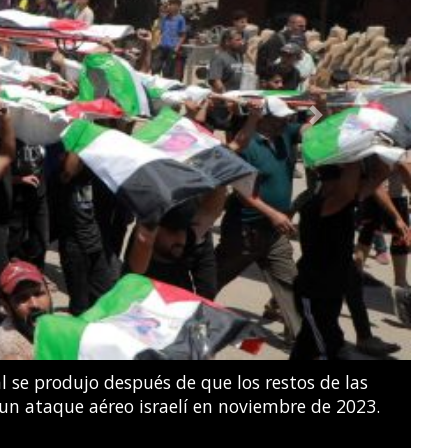
Next
e natación artística por parejas mixtas durante
s del noreste de París.
SÉBASTIEN BOZON / AFP