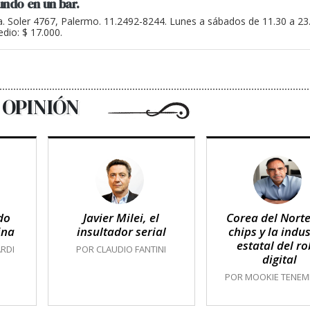
undo en un bar.
a. Soler 4767, Palermo. 11.2492-8244. Lunes a sábados de 11.30 a 2
dio: $ 17.000.
OPINIÓN
do
Javier Milei, el
Corea del Norte
ina
insultador serial
chips y la indus
estatal del r
RDI
POR CLAUDIO FANTINI
digital
POR MOOKIE TENE