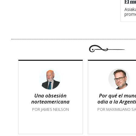
El m
Asiak
prome
Una obsesión
Por qué el mun
norteamericana
odia a la Argent
POR JAMES NEILSON
POR MAXIMILIANO SA