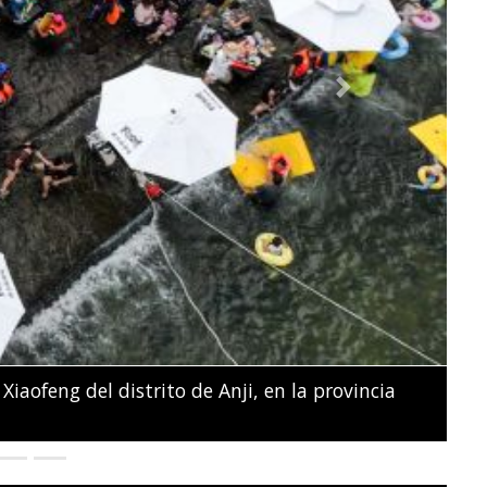
Next
na sostienen sus fotos y pancartas frente al
ciales en Nairobi.
SIMON MAINA / AFP