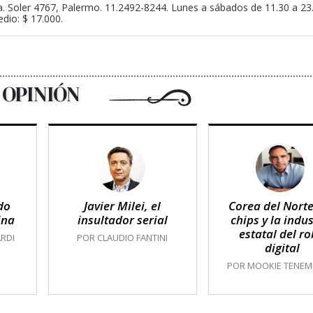
a. Soler 4767, Palermo. 11.2492-8244. Lunes a sábados de 11.30 a 2
dio: $ 17.000.
OPINIÓN
do
Javier Milei, el
Corea del Norte
ina
insultador serial
chips y la indus
estatal del r
RDI
POR CLAUDIO FANTINI
digital
POR MOOKIE TENE