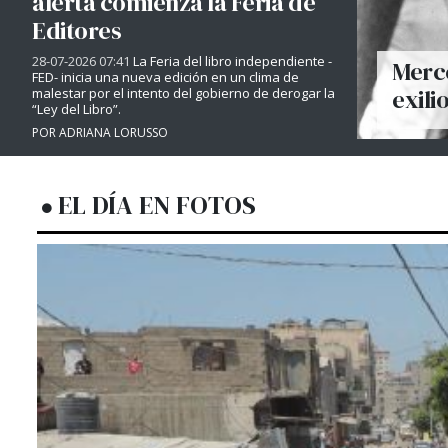
alerta comienza la Feria de
Editores
28-07-2026 07:41
La Feria del libro independiente -
Merce
FED- inicia una nueva edición en un clima de
exili
malestar por el intento del gobierno de derogar la
“Ley del Libro”.
POR ADRIANA LORUSSO
EL DÍA EN FOTOS