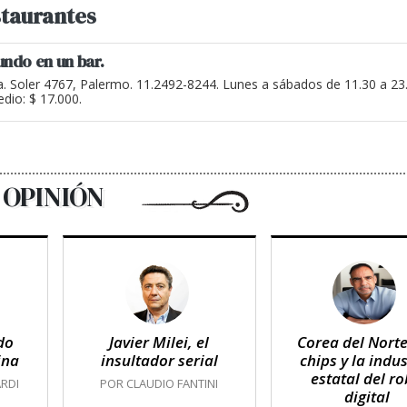
taurantes
undo en un bar.
a. Soler 4767, Palermo. 11.2492-8244. Lunes a sábados de 11.30 a 2
dio: $ 17.000.
OPINIÓN
do
Javier Milei, el
Corea del Norte
ina
insultador serial
chips y la indus
estatal del r
RDI
POR CLAUDIO FANTINI
digital