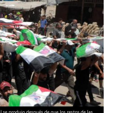
Next
e natación artística por parejas mixtas durante