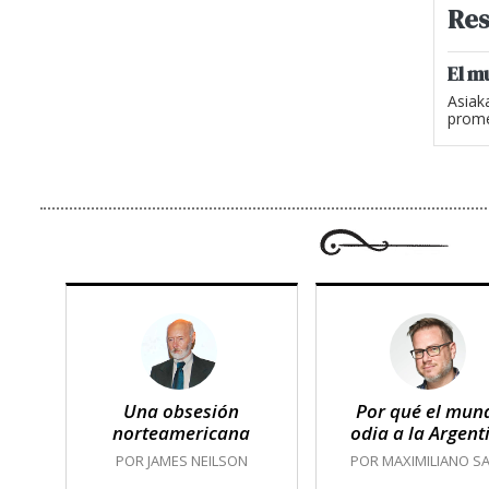
Res
El m
Asiak
prome
Una obsesión
Por qué el mun
norteamericana
odia a la Argent
POR JAMES NEILSON
POR MAXIMILIANO SA