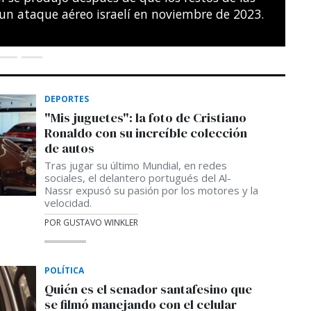
s del noreste de París.
SÉBASTIEN BOZON / AFP
DEPORTES
"Mis juguetes": la foto de Cristiano
Ronaldo con su increíble colección
de autos
Tras jugar su último Mundial, en redes
sociales, el delantero portugués del Al-
Nassr expusó su pasión por los motores y la
velocidad.
POR GUSTAVO WINKLER
POLÍTICA
Quién es el senador santafesino que
se filmó manejando con el celular
En redes sociales se viralizó el video de un