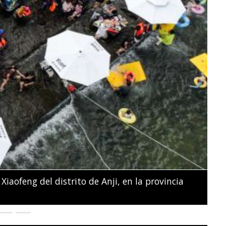
Next
na sostienen sus fotos y pancartas frente al
ciales en Nairobi.
SIMON MAINA / AFP