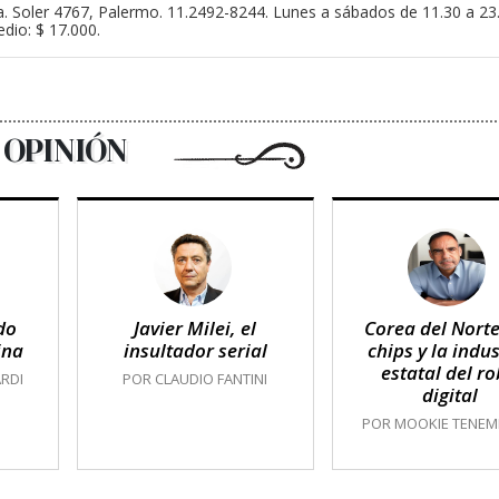
a. Soler 4767, Palermo. 11.2492-8244. Lunes a sábados de 11.30 a 2
dio: $ 17.000.
OPINIÓN
do
Javier Milei, el
Corea del Norte
ina
insultador serial
chips y la indus
estatal del r
RDI
POR CLAUDIO FANTINI
digital
POR MOOKIE TENE