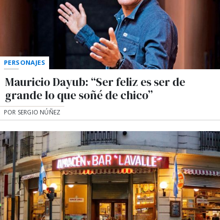
PERSONAJES
Mauricio Dayub: “Ser feliz es ser de
grande lo que soñé de chico”
POR SERGIO NÚÑEZ