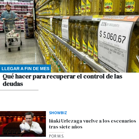
LLEGAR A FIN DE MES
Qué hacer para recuperar el control de las
deudas
POR ARIEL MAMANI
SHOWBIZ
Iñaki Urlezaga vuelve a los escenarios
tras siete años
POR M.S.