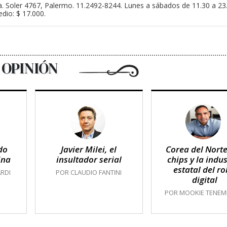
a. Soler 4767, Palermo. 11.2492-8244. Lunes a sábados de 11.30 a 2
dio: $ 17.000.
OPINIÓN
do
Javier Milei, el
Corea del Norte
ina
insultador serial
chips y la indus
estatal del r
RDI
POR CLAUDIO FANTINI
digital
POR MOOKIE TENE