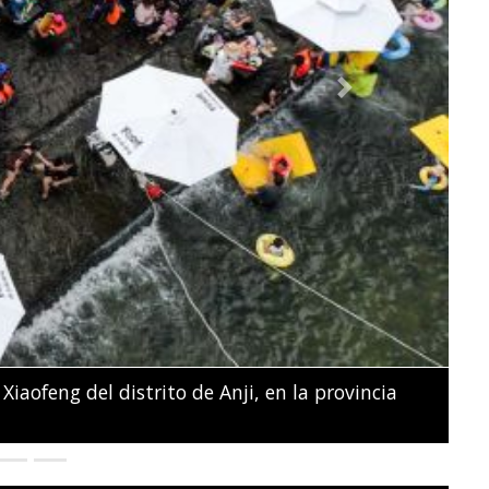
Next
na sostienen sus fotos y pancartas frente al
ciales en Nairobi.
SIMON MAINA / AFP