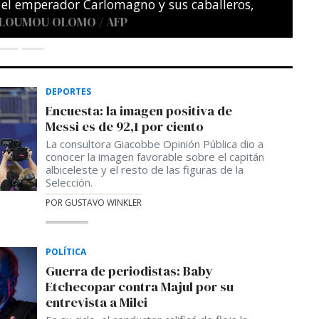
DEPORTES
Encuesta: la imagen positiva de
Messi es de 92,1 por ciento
La consultora Giacobbe Opinión Pública dio a
conocer la imagen favorable sobre el capitán
albiceleste y el resto de las figuras de la
Selección.
POR GUSTAVO WINKLER
POLÍTICA
Guerra de periodistas: Baby
Etchecopar contra Majul por su
entrevista a Milei
En su ciclo, el conductor calificó de floja la
entrevista a Milei y apuntó contra el elogio
del Presidente a Trebucq durante su último