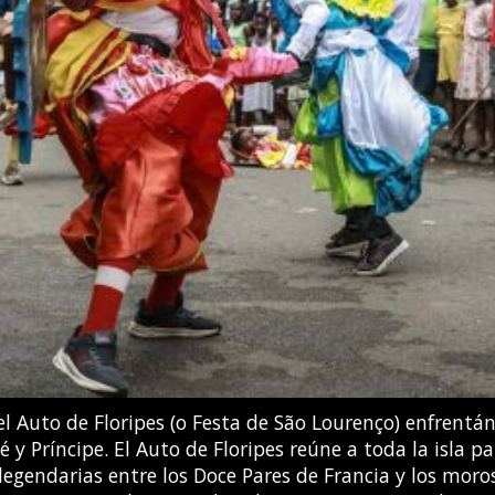
tros al suroeste de la Ciudad de Guatemala. Las auto
o a una potente erupción del volcán Fuego, y comenzar
ORDONEZ / AFP