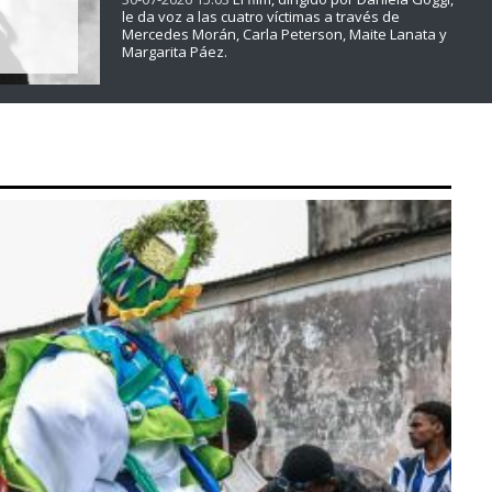
le da voz a las cuatro víctimas a través de
Mercedes Morán, Carla Peterson, Maite Lanata y
Margarita Páez.