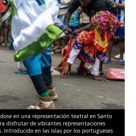
Next
ridades guatemaltecas declararon una alerta de
on a evacuar las poblaciones cercanas.
JOHAN