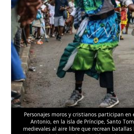
Previous
El volcán Fuego entró en erupción a 65 kilóme
"peligro", el segundo nivel más alto, debid