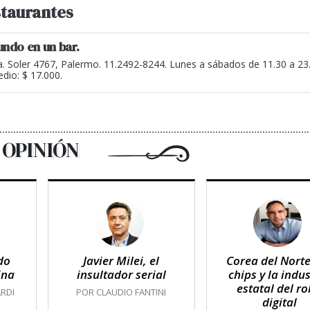
taurantes
undo en un bar.
a. Soler 4767, Palermo. 11.2492-8244. Lunes a sábados de 11.30 a 2
dio: $ 17.000.
OPINIÓN
do
Javier Milei, el
Corea del Norte
ina
insultador serial
chips y la indus
estatal del r
RDI
POR CLAUDIO FANTINI
digital