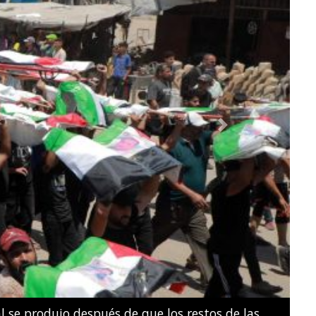
Next
e natación artística por parejas mixtas durante