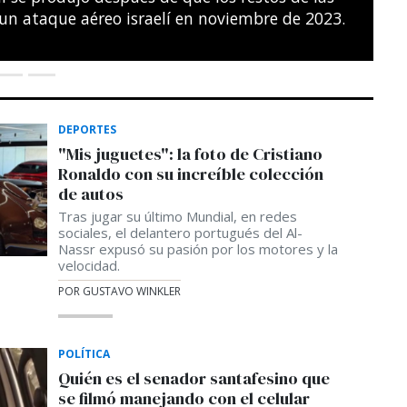
s del noreste de París.
SÉBASTIEN BOZON / AFP
DEPORTES
"Mis juguetes": la foto de Cristiano
Ronaldo con su increíble colección
de autos
Tras jugar su último Mundial, en redes
sociales, el delantero portugués del Al-
Nassr expusó su pasión por los motores y la
velocidad.
POR GUSTAVO WINKLER
POLÍTICA
Quién es el senador santafesino que
se filmó manejando con el celular
En redes sociales se viralizó el video de un