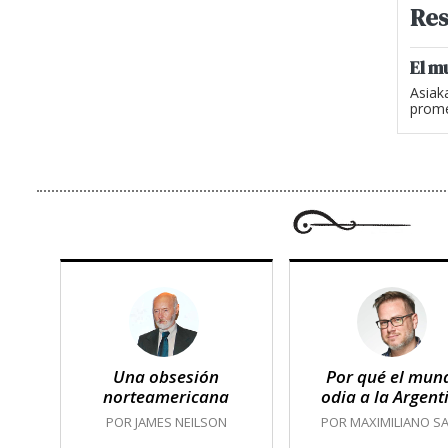
Res
El m
Asiak
prome
Una obsesión
Por qué el mun
norteamericana
odia a la Argent
POR JAMES NEILSON
POR MAXIMILIANO SA