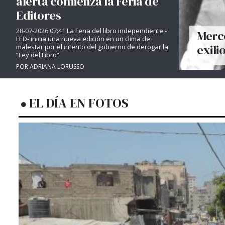
alerta comienza la Feria de
Editores
28-07-2026 07:41
La Feria del libro independiente -
Merce
FED- inicia una nueva edición en un clima de
exili
malestar por el intento del gobierno de derogar la
“Ley del Libro”.
POR ADRIANA LORUSSO
EL DÍA EN FOTOS