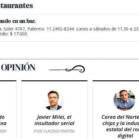
taurantes
undo en un bar.
a. Soler 4767, Palermo. 11.2492-8244. Lunes a sábados de 11.30 a 2
dio: $ 17.000.
OPINIÓN
do
Javier Milei, el
Corea del Norte
ina
insultador serial
chips y la indus
estatal del r
RDI
POR CLAUDIO FANTINI
digital