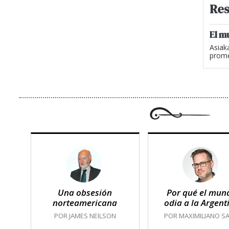
Res
El m
Asiak
prome
Una obsesión
Por qué el mun
norteamericana
odia a la Argent
POR JAMES NEILSON
POR MAXIMILIANO SA