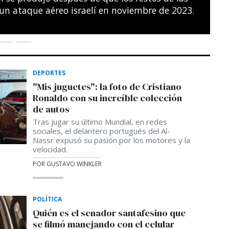
s del noreste de París.
SÉBASTIEN BOZON / AFP
DEPORTES
"Mis juguetes": la foto de Cristiano
Ronaldo con su increíble colección
de autos
Tras jugar su último Mundial, en redes
sociales, el delantero portugués del Al-
Nassr expusó su pasión por los motores y la
velocidad.
POR GUSTAVO WINKLER
POLÍTICA
Quién es el senador santafesino que
se filmó manejando con el celular
En redes sociales se viralizó el video de un