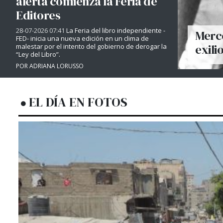
alerta comienza la Feria de
Editores
28-07-2026 07:41
La Feria del libro independiente -
Merce
FED- inicia una nueva edición en un clima de
exili
malestar por el intento del gobierno de derogar la
“Ley del Libro”.
POR ADRIANA LORUSSO
EL DÍA EN FOTOS