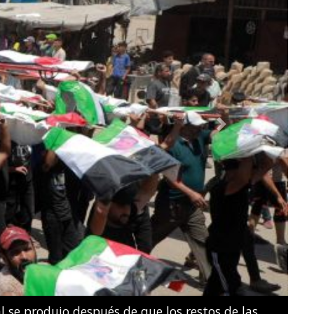
Next
e natación artística por parejas mixtas durante