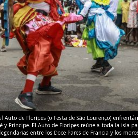
tros al suroeste de la Ciudad de Guatemala. Las auto
o a una potente erupción del volcán Fuego, y comenzar
ORDONEZ / AFP