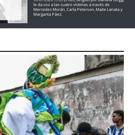
le da voz a las cuatro víctimas a través de
Mercedes Morán, Carla Peterson, Maite Lanata y
Margarita Páez.