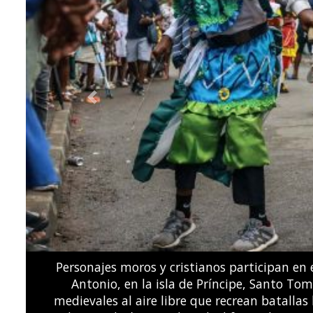
Previous
El volcán Fuego entró en erupción a 65 kilóme
"peligro", el segundo nivel más alto, debid