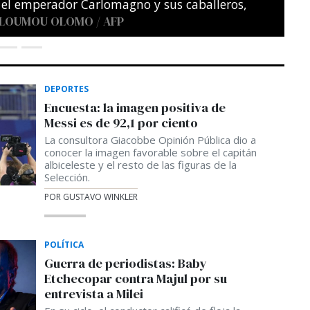
DEPORTES
Encuesta: la imagen positiva de
Messi es de 92,1 por ciento
La consultora Giacobbe Opinión Pública dio a
conocer la imagen favorable sobre el capitán
albiceleste y el resto de las figuras de la
Selección.
POR GUSTAVO WINKLER
POLÍTICA
Guerra de periodistas: Baby
Etchecopar contra Majul por su
entrevista a Milei
En su ciclo, el conductor calificó de floja la
entrevista a Milei y apuntó contra el elogio
del Presidente a Trebucq durante su último