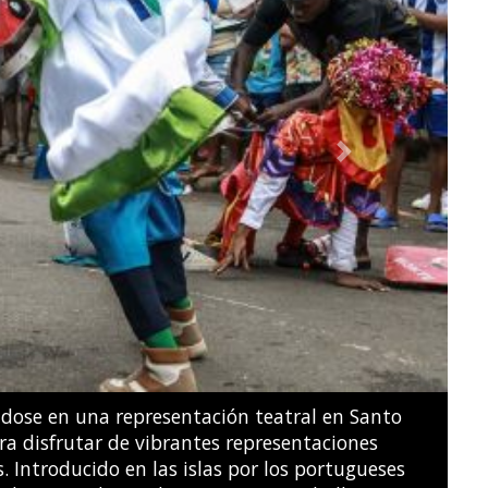
Next
ridades guatemaltecas declararon una alerta de
on a evacuar las poblaciones cercanas.
JOHAN