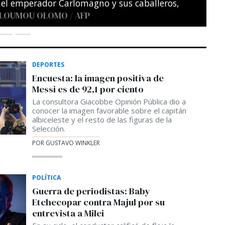
DEPORTES
Encuesta: la imagen positiva de
Messi es de 92,1 por ciento
La consultora Giacobbe Opinión Pública dio a
conocer la imagen favorable sobre el capitán
albiceleste y el resto de las figuras de la
Selección.
POR GUSTAVO WINKLER
POLÍTICA
Guerra de periodistas: Baby
Etchecopar contra Majul por su
entrevista a Milei
En su ciclo, el conductor calificó de floja la
entrevista a Milei y apuntó contra el elogio
del Presidente a Trebucq durante su último