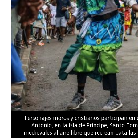
Previous
El volcán Fuego entró en erupción a 65 kilóme
"peligro", el segundo nivel más alto, debid