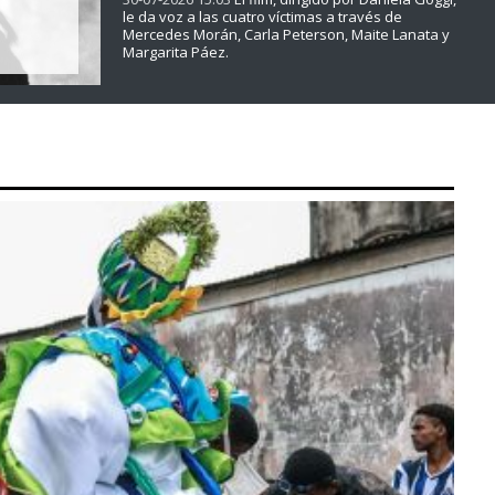
le da voz a las cuatro víctimas a través de
Mercedes Morán, Carla Peterson, Maite Lanata y
Margarita Páez.