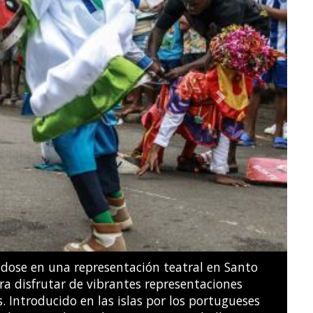
Next
ridades guatemaltecas declararon una alerta de
on a evacuar las poblaciones cercanas.
JOHAN