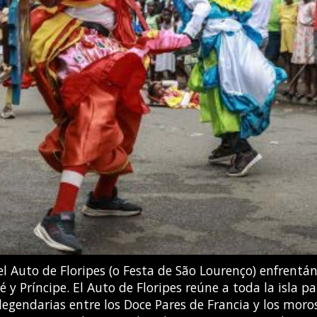
tros al suroeste de la Ciudad de Guatemala. Las auto
o a una potente erupción del volcán Fuego, y comenzar
ORDONEZ / AFP