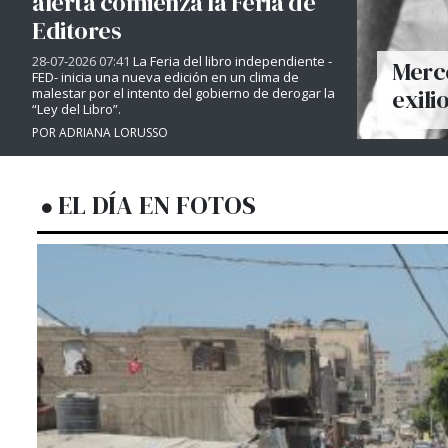
alerta comienza la Feria de
Editores
28-07-2026 07:41
La Feria del libro independiente -
Merce
FED- inicia una nueva edición en un clima de
exili
malestar por el intento del gobierno de derogar la
“Ley del Libro”.
POR ADRIANA LORUSSO
EL DÍA EN FOTOS