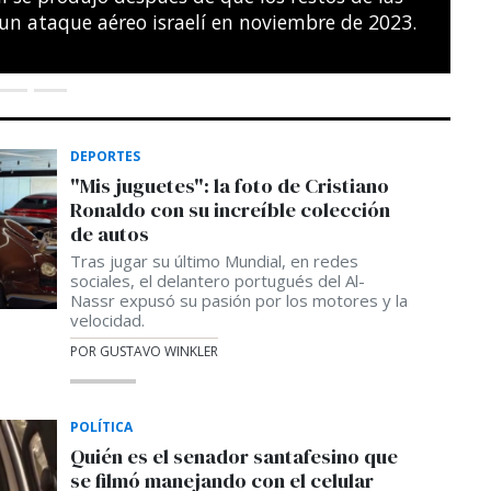
s del noreste de París.
SÉBASTIEN BOZON / AFP
DEPORTES
"Mis juguetes": la foto de Cristiano
Ronaldo con su increíble colección
de autos
Tras jugar su último Mundial, en redes
sociales, el delantero portugués del Al-
Nassr expusó su pasión por los motores y la
velocidad.
POR GUSTAVO WINKLER
POLÍTICA
Quién es el senador santafesino que
se filmó manejando con el celular
En redes sociales se viralizó el video de un