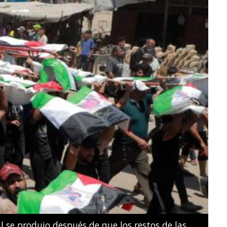
Next
e natación artística por parejas mixtas durante