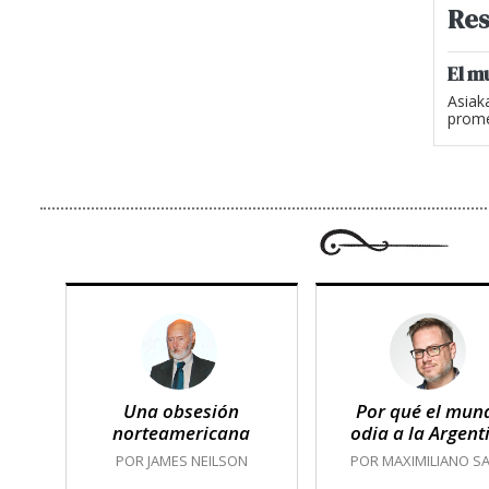
Res
El m
Asiak
prome
Una obsesión
Por qué el mun
norteamericana
odia a la Argent
POR JAMES NEILSON
POR MAXIMILIANO SA