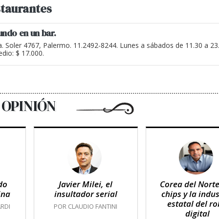
taurantes
undo en un bar.
a. Soler 4767, Palermo. 11.2492-8244. Lunes a sábados de 11.30 a 2
dio: $ 17.000.
OPINIÓN
do
Javier Milei, el
Corea del Norte
ina
insultador serial
chips y la indus
estatal del r
RDI
POR CLAUDIO FANTINI
digital