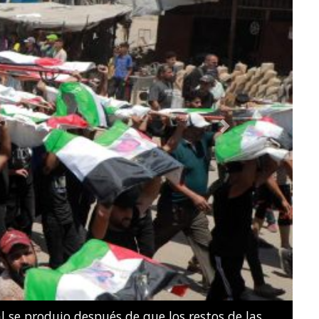
Next
e natación artística por parejas mixtas durante