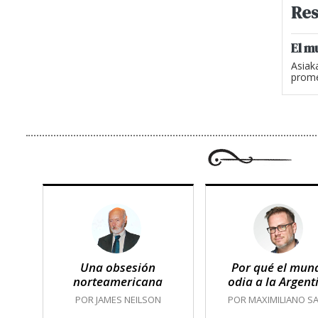
Res
El m
Asiak
prome
Una obsesión
Por qué el mun
norteamericana
odia a la Argent
POR JAMES NEILSON
POR MAXIMILIANO SA