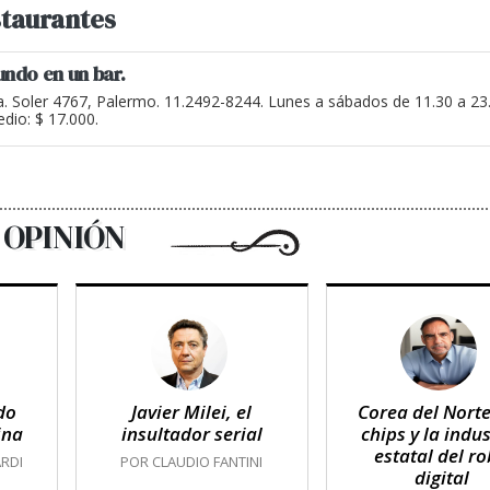
taurantes
undo en un bar.
a. Soler 4767, Palermo. 11.2492-8244. Lunes a sábados de 11.30 a 2
dio: $ 17.000.
OPINIÓN
do
Javier Milei, el
Corea del Norte
ina
insultador serial
chips y la indus
estatal del r
RDI
POR CLAUDIO FANTINI
digital